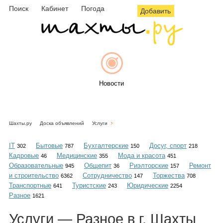
Поиск
Кабинет
Погода
Добавить
Новости
Шахты.ру
Доска объявлений
Услуги
Афиша
IT
Бытовые
Бухгалтерские
Досуг, спорт
302
787
150
218
Кадровые
Медицинские
Мода и красота
46
355
451
Образовательные
Общепит
Риэлторские
Ремонт
945
36
157
и строительство
Сотрудничество
Торжества
6362
147
708
Объявления
Транспортные
Туристские
Юридические
641
243
2254
Разное
1621
Услуги — Разное в г. Шахты