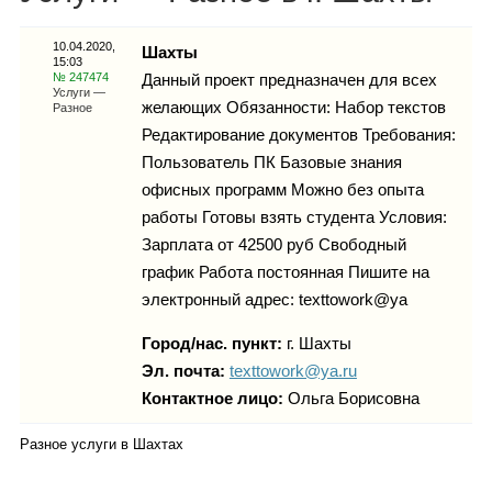
Каталог
10.04.2020,
Шахты
15:03
№ 247474
Данный проект предназначен для всех
Услуги —
желающих Обязанности: Набор текстов
Разное
Инфо
Редактирование документов Требования:
Пользователь ПК Базовые знания
офисных программ Можно без опыта
работы Готовы взять студента Условия:
Гороскоп
Зарплата от 42500 руб Свободный
график Работа постоянная Пишите на
электронный адрес: texttowork@ya
Карты
Город/нас. пункт:
г.
Шахты
Эл. почта:
texttowork@ya.ru
Контактное лицо:
Ольга Борисовна
Фотогалерея
Разное услуги в Шахтах