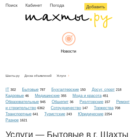
Поиск
Кабинет
Погода
Добавить
Новости
Шахты.ру
Доска объявлений
Услуги
Афиша
IT
Бытовые
Бухгалтерские
Досуг, спорт
302
787
150
218
Кадровые
Медицинские
Мода и красота
46
355
451
Образовательные
Общепит
Риэлторские
Ремонт
945
36
157
и строительство
Сотрудничество
Торжества
6362
147
708
Объявления
Транспортные
Туристские
Юридические
641
243
2254
Разное
1621
Услуги — Бытовые в г. Шахты