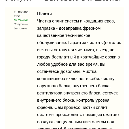
Каталог
15.06.2020,
Шахты
11:28
№ 247641
Чистка сплит систем и кондиционеров,
Услуги —
заправка - дозаправка фреоном,
Бытовые
Инфо
качественное техническое
обслуживание. Гарантия чистоты(потолок
и стены останутся чиcтыми), выезд по
городу бесплатный в кратчайшие сроки в
Гороскоп
любое удобное для вас время. вы
останетесь довольны. Чистка
кондиционера включает в себя: чистку
Карты
наружного блока, внутреннего блока,
вентилятора внутреннего блока, сеточек
внутреннего блока, контроль уровня
фреона. Сам процесс чистки сплит
Фотогалерея
системы происходит с помощью сжатого
воздуха специальным пистолетом под
давлением 6-8 атмосфер с примесью