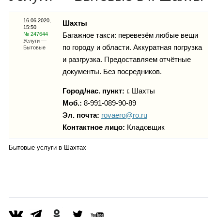
Каталог
16.06.2020,
Шахты
15:50
№ 247644
Багажное такси: перевезём любые вещи
Услуги —
по городу и области. Аккуратная погрузка
Бытовые
Инфо
и разгрузка. Предоставляем отчётные
документы. Без посредников.
Город/нас. пункт:
г.
Шахты
Гороскоп
Моб.:
8-991-089-90-89
Эл. почта:
rovaero@ro.ru
Контактное лицо:
Кладовщик
Карты
Бытовые услуги в Шахтах
Фотогалерея