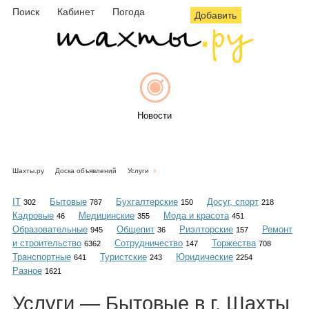
Поиск
Кабинет
Погода
Добавить
Новости
Шахты.ру
Доска объявлений
Услуги
Афиша
IT
Бытовые
Бухгалтерские
Досуг, спорт
302
787
150
218
Кадровые
Медицинские
Мода и красота
46
355
451
Образовательные
Общепит
Риэлторские
Ремонт
945
36
157
и строительство
Сотрудничество
Торжества
6362
147
708
Объявления
Транспортные
Туристские
Юридические
641
243
2254
Разное
1621
Услуги — Бытовые в г. Шахты