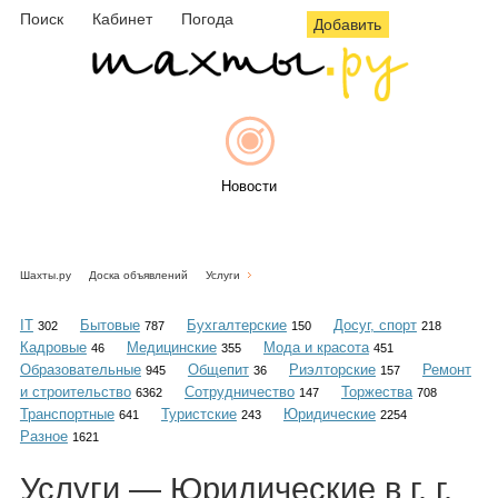
Поиск
Кабинет
Погода
Добавить
Новости
Шахты.ру
Доска объявлений
Услуги
Афиша
IT
Бытовые
Бухгалтерские
Досуг, спорт
302
787
150
218
Кадровые
Медицинские
Мода и красота
46
355
451
Образовательные
Общепит
Риэлторские
Ремонт
945
36
157
и строительство
Сотрудничество
Торжества
6362
147
708
Объявления
Транспортные
Туристские
Юридические
641
243
2254
Разное
1621
Услуги — Юридические в г. г.