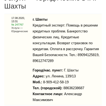
Каталог
Шахты
17.08.2020,
г. Шахты
13:31
Инфо
№ 247767
Кредитный эксперт: Помощь в решении
Услуги —
кредитных проблем. Банкротство
Юридические
физических лиц. Кредитные
консультации. Возврат страховок по
Гороскоп
кредитам. Оплата в рассрочку. Гарантия
Вашей Безопасности. Тел.: 89094125819,
89612747289
Карты
Город/нас. пункт:
Г. Шахты
Адрес:
ул. Ленина, 139/13
Моб.:
8-909-412-58-19
Тел. (городской):
88636238687
Фотогалерея
Контактное лицо:
Александр
Максимович