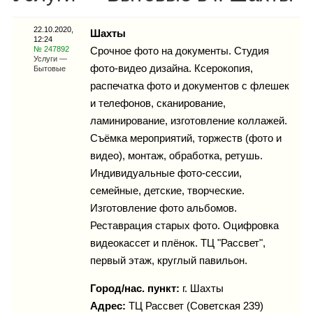
Каталог
22.10.2020,
Шахты
12:24
№ 247892
Срочное фото на документы. Студия
Услуги —
фото-видео дизайна. Ксерокопия,
Бытовые
Инфо
распечатка фото и документов с флешек
и телефонов, сканирование,
ламинирование, изготовление коллажей.
Съёмка мероприятий, торжеств (фото и
Гороскоп
видео), монтаж, обработка, ретушь.
Индивидуальные фото-сессии,
семейные, детские, творческие.
Карты
Изготовление фото альбомов.
Реставрация старых фото. Оцифровка
видеокассет и плёнок. ТЦ "Рассвет",
первый этаж, круглый павильон.
Фотогалерея
Город/нас. пункт:
г.
Шахты
Адрес:
ТЦ Рассвет (Советская 239)