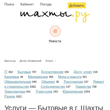
Поиск
Кабинет
Погода
Добавить
Новости
Шахты.ру
Доска объявлений
Услуги
Афиша
IT
Бытовые
Бухгалтерские
Досуг, спорт
302
787
150
218
Кадровые
Медицинские
Мода и красота
46
355
451
Образовательные
Общепит
Риэлторские
Ремонт
945
36
157
и строительство
Сотрудничество
Торжества
6362
147
708
Объявления
Транспортные
Туристские
Юридические
641
243
2254
Разное
1621
Услуги — Бытовые в г. Шахты