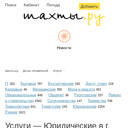
Поиск
Кабинет
Погода
Добавить
Новости
Шахты.ру
Доска объявлений
Услуги
Афиша
IT
Бытовые
Бухгалтерские
Досуг, спорт
302
787
150
218
Кадровые
Медицинские
Мода и красота
46
355
451
Образовательные
Общепит
Риэлторские
Ремонт
945
36
157
и строительство
Сотрудничество
Торжества
6362
147
708
Объявления
Транспортные
Туристские
Юридические
641
243
2254
Разное
1621
Услуги — Юридические в г.