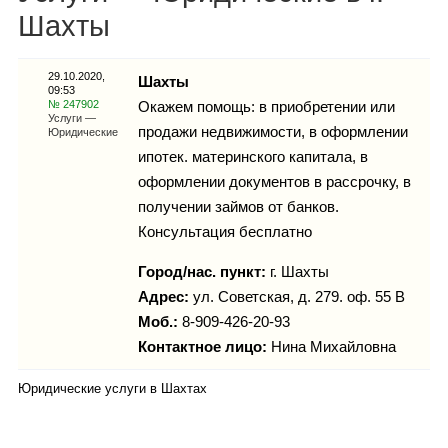
Каталог
Шахты
29.10.2020,
Шахты
09:53
Инфо
№ 247902
Окажем помощь: в приобретении или
Услуги —
продажи недвижимости, в оформлении
Юридические
ипотек. материнского капитала, в
оформлении документов в рассрочку, в
Гороскоп
получении займов от банков.
Консультация бесплатно
Город/нас. пункт:
г.
Шахты
Карты
Адрес:
ул. Советская, д. 279. оф. 55 В
Моб.:
8-909-426-20-93
Контактное лицо:
Нина Михайловна
Фотогалерея
Юридические услуги в Шахтах