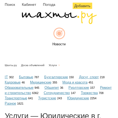
Поиск
Кабинет
Погода
Добавить
Новости
Шахты.ру
Доска объявлений
Услуги
Афиша
IT
Бытовые
Бухгалтерские
Досуг, спорт
302
787
150
218
Кадровые
Медицинские
Мода и красота
46
355
451
Образовательные
Общепит
Риэлторские
Ремонт
945
36
157
и строительство
Сотрудничество
Торжества
6362
147
708
Объявления
Транспортные
Туристские
Юридические
641
243
2254
Разное
1621
Услуги — Юридические в г.