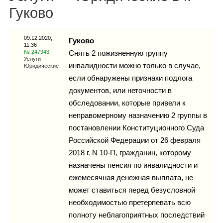
Каталог
Гуково
09.12.2020,
Гуково
11:36
Инфо
№ 247943
Снять 2 пожизненную группу
Услуги —
инвалидности можно только в случае,
Юридические
если обнаружены признаки подлога
документов, или неточности в
Гороскоп
обследовании, которые привели к
неправомерному назначению 2 группы в
постановлении Конституционного Суда
Российской Федерации от 26 февраля
Карты
2018 г. N 10-П, гражданин, которому
назначены пенсия по инвалидности и
ежемесячная денежная выплата, не
может ставиться перед безусловной
Фотогалерея
необходимостью претерпевать всю
полноту неблагоприятных последствий