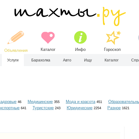
Каталог
Инфо
Гороскоп
Объявления
Услуги
Барахолка
Авто
Ищу
Каталог
Спр
Кадровые
Медицинские
Мода и красота
Образовательн
46
355
451
нспортные
Туристские
Юридические
Разное
641
243
2254
1621