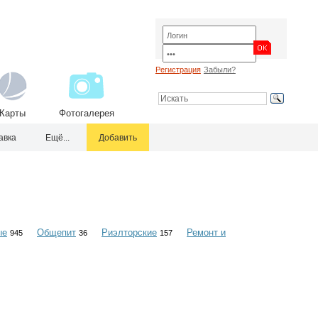
Регистрация
Забыли?
Карты
Фотогалерея
авка
Ещё...
Добавить
ые
Общепит
Риэлторские
Ремонт и
945
36
157