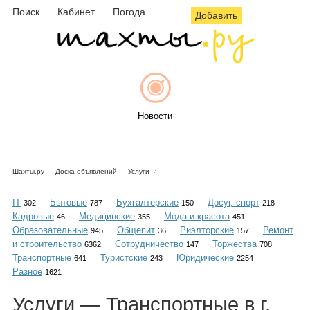
Поиск
Кабинет
Погода
Добавить
Новости
Шахты.ру
Доска объявлений
Услуги
Афиша
IT
Бытовые
Бухгалтерские
Досуг, спорт
302
787
150
218
Кадровые
Медицинские
Мода и красота
46
355
451
Образовательные
Общепит
Риэлторские
Ремонт
945
36
157
и строительство
Сотрудничество
Торжества
6362
147
708
Объявления
Транспортные
Туристские
Юридические
641
243
2254
Разное
1621
Услуги — Транспортные в г.