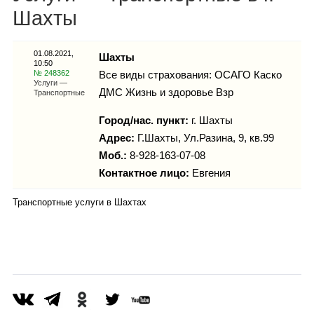
Каталог
Шахты
01.08.2021,
Шахты
10:50
Инфо
№ 248362
Все виды страхования: ОСАГО Каско
Услуги —
ДМС Жизнь и здоровье Взр
Транспортные
Город/нас. пункт:
г.
Шахты
Адрес:
Г.Шахты, Ул.Разина, 9, кв.99
Гороскоп
Моб.:
8-928-163-07-08
Контактное лицо:
Евгения
Транспортные услуги в Шахтах
Карты
Фотогалерея