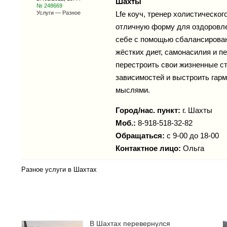
Шахты
№ 248669
Услуги — Разное
Lfe коуч, тренер холистическог
отличную форму для оздоровлен
себе с помощью сбалансированн
жёстких диет, самонасилия и п
перестроить свои жизненные ст
зависимостей и выстроить гарм
мыслями.
Город/нас. пункт:
г.
Шахты
Моб.:
8-918-518-32-82
Обращаться:
с 9-00 до 18-00
Контактное лицо:
Ольга
Разное услуги в Шахтах
В Шахтах перевернулся