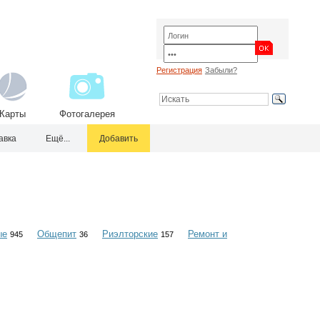
Регистрация
Забыли?
Карты
Фотогалерея
авка
Ещё...
Добавить
ые
Общепит
Риэлторские
Ремонт и
945
36
157