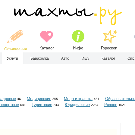
Каталог
Инфо
Гороскоп
Объявления
Услуги
Барахолка
Авто
Ищу
Каталог
Спр
Кадровые
Медицинские
Мода и красота
Образовательн
46
355
451
нспортные
Туристские
Юридические
Разное
641
243
2254
1621