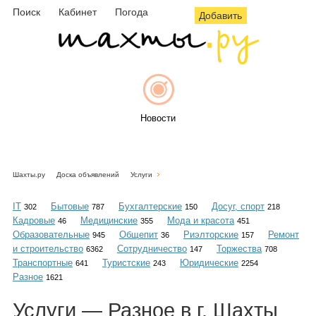
Поиск
Кабинет
Погода
Добавить
Новости
Шахты.ру
Доска объявлений
Услуги
Афиша
IT
Бытовые
Бухгалтерские
Досуг, спорт
302
787
150
218
Кадровые
Медицинские
Мода и красота
46
355
451
Образовательные
Общепит
Риэлторские
Ремонт
945
36
157
и строительство
Сотрудничество
Торжества
6362
147
708
Объявления
Транспортные
Туристские
Юридические
641
243
2254
Разное
1621
Услуги — Разное в г. Шахты