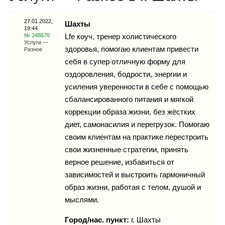
Каталог
27.01.2022,
Шахты
19:44
№ 248670
Lfe коуч, тренер холистического
Услуги —
здоровья, помогаю клиентам привести
Разное
Инфо
себя в супер отличную форму для
оздоровления, бодрости, энергии и
усиления уверенности в себе с помощью
сбалансированного питания и мягкой
Гороскоп
коррекции образа жизни, без жёстких
диет, самонасилия и перегрузок. Помогаю
своим клиентам на практике перестроить
Карты
свои жизненные стратегии, принять
верное решение, избавиться от
зависимостей и выстроить гармоничный
образ жизни, работая с телом, душой и
Фотогалерея
мыслями.
Город/нас. пункт:
г.
Шахты