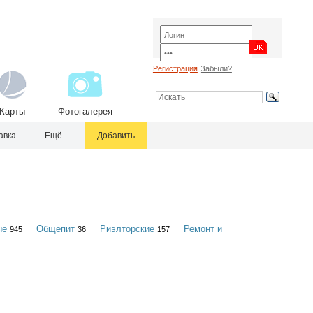
Регистрация
Забыли?
Карты
Фотогалерея
авка
Ещё...
Добавить
ые
Общепит
Риэлторские
Ремонт и
945
36
157