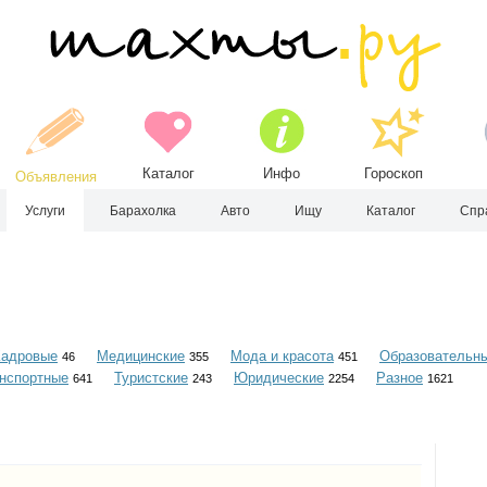
Каталог
Инфо
Гороскоп
Объявления
Услуги
Барахолка
Авто
Ищу
Каталог
Спр
Кадровые
Медицинские
Мода и красота
Образовательн
46
355
451
нспортные
Туристские
Юридические
Разное
641
243
2254
1621