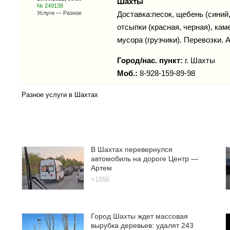
Шахты
№ 249138
Услуги — Разное
Доставка:песок, щебень (синий,
отсыпки (красная, черная), каме
мусора (грузчики). Перевозки.
Город/нас. пункт:
г.
Шахты
Моб.:
8-928-159-89-98
Разное услуги в Шахтах
В Шахтах перевернулся
автомобиль на дороге Центр —
Артем
+1856
Город Шахты ждет массовая
вырубка деревьев: удалят 243