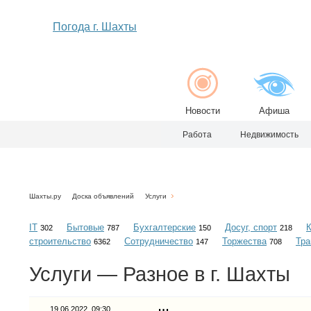
Погода г. Шахты
Новости
Афиша
Работа
Недвижимость
Шахты.ру
Доска объявлений
Услуги
IT
Бытовые
Бухгалтерские
Досуг, спорт
302
787
150
218
строительство
Сотрудничество
Торжества
Тра
6362
147
708
Услуги — Разное в г. Шахты
19.06.2022, 09:30