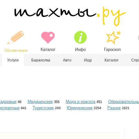
Каталог
Инфо
Гороскоп
Объявления
Услуги
Барахолка
Авто
Ищу
Каталог
Спр
Кадровые
Медицинские
Мода и красота
Образовательн
46
355
451
нспортные
Туристские
Юридические
Разное
641
243
2254
1621