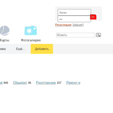
Регистрация
Забыли?
Карты
Фотогалерея
авка
Ещё...
Добавить
ые
Общепит
Риэлторские
Ремонт и
945
36
157