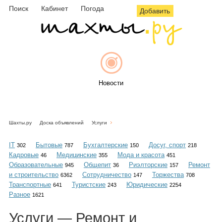
Поиск
Кабинет
Погода
Добавить
Новости
Шахты.ру
Доска объявлений
Услуги
Афиша
IT
Бытовые
Бухгалтерские
Досуг, спорт
302
787
150
218
Кадровые
Медицинские
Мода и красота
46
355
451
Образовательные
Общепит
Риэлторские
Ремонт
945
36
157
и строительство
Сотрудничество
Торжества
6362
147
708
Объявления
Транспортные
Туристские
Юридические
641
243
2254
Разное
1621
Услуги — Ремонт и