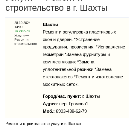
Каталог
строительство в г. Шахты
28.10.2024,
Шахты
14:00
Инфо
№ 249579
Ремонт и регулировка пластиковых
Услуги —
окон и дверей. *Устранение
Ремонт и
строительство
продувания, провисания. *Исправление
геометрии *Замена фурнитуры и
Гороскоп
комплектующих *Замена
уплотнительной резинки *Замена
стеклопакетов *Ремонт и изготовление
москитных сеток.
Карты
Город/нас. пункт:
г.
Шахты
Адрес:
пер. Громова1
Моб.:
8903-438-62-79
Фотогалерея
Ремонт и строительство услуги в Шахтах