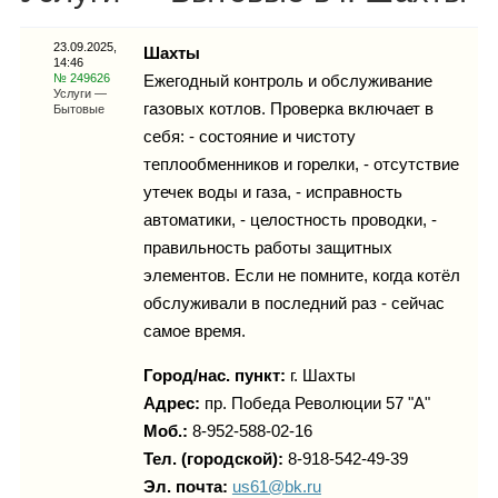
Каталог
23.09.2025,
Шахты
14:46
№ 249626
Ежегодный контроль и обслуживание
Услуги —
газовых котлов. Проверка включает в
Бытовые
Инфо
себя: - состояние и чистоту
теплообменников и горелки, - отсутствие
утечек воды и газа, - исправность
автоматики, - целостность проводки, -
Гороскоп
правильность работы защитных
элементов. Если не помните, когда котёл
обслуживали в последний раз - сейчас
Карты
самое время.
Город/нас. пункт:
г.
Шахты
Адрес:
пр. Победа Революции 57 "А"
Моб.:
8-952-588-02-16
Фотогалерея
Тел. (городской):
8-918-542-49-39
Эл. почта:
us61@bk.ru