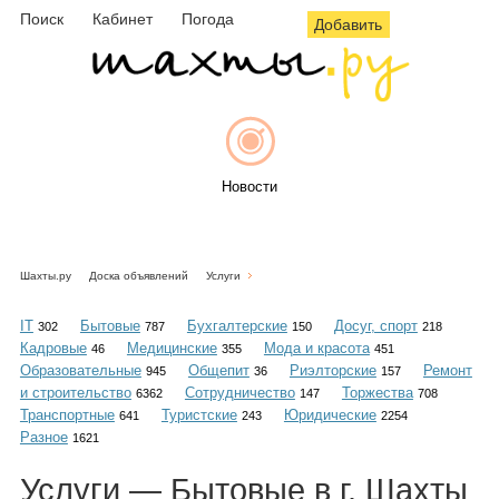
Поиск
Кабинет
Погода
Добавить
Новости
Шахты.ру
Доска объявлений
Услуги
Афиша
IT
Бытовые
Бухгалтерские
Досуг, спорт
302
787
150
218
Кадровые
Медицинские
Мода и красота
46
355
451
Образовательные
Общепит
Риэлторские
Ремонт
945
36
157
и строительство
Сотрудничество
Торжества
6362
147
708
Объявления
Транспортные
Туристские
Юридические
641
243
2254
Разное
1621
Услуги — Бытовые в г. Шахты