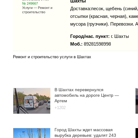
Шахты
№ 249667
Услуги — Ремонт и
Доставка:песок, щебень (синий,
строительство
отсыпки (красная, черная), каме
мусора (грузчики). Перевозки.
Город/нас. пункт:
г.
Шахты
Моб.:
89281598998
Ремонт и строительство услуги в Шахтах
В Шахтах перевернулся
автомобиль на дороге Центр —
Артем
+1202
Город Шахты ждет массовая
вырубка деревьев: удалят 243