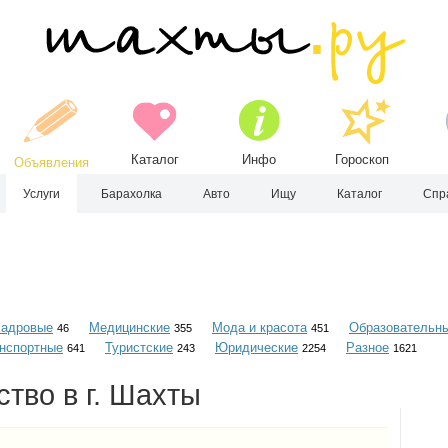
Каталог
Инфо
Гороскоп
Объявления
Услуги
Барахолка
Авто
Ищу
Каталог
Спр
Кадровые
Медицинские
Мода и красота
Образовательн
46
355
451
нспортные
Туристские
Юридические
Разное
641
243
2254
1621
тво в г. Шахты