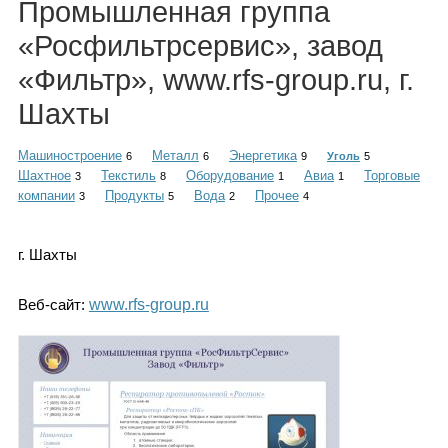
Промышленная группа
Каталог
«Росфильтрсервис», завод
«Фильтр», www.rfs-group.ru, г.
Инфо
Шахты
Машиностроение
Металл
Энергетика
6
6
9
Уголь
5
Шахтное
Текстиль
Оборудование
Авиа
Торговые
3
8
1
1
компании
Продукты
Вода
Прочее
Гороскоп
3
5
2
4
г. Шахты
Карты
Веб-сайт:
www.rfs-group.ru
Фотогалерея