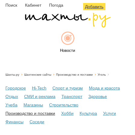
Поиск
Кабинет
Погода
Добавить
Новости
Шахты.ру
Шахтинские сайты
Производство и поставки
Уголь
Афиша
Городское
Hi-Tech
Спорт и туризм
Мода и красота
Отдых
СМИ и реклама
Транспорт
Здоровье
Учеба
Магазины
Строительство
Объявления
Производство и поставки
Хобби
Культура
Услуги
Финансы
Соседи