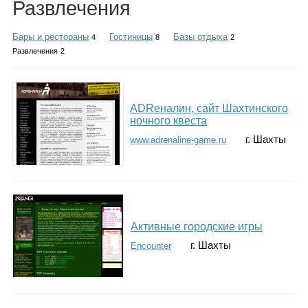
Развлечения
Каталог
Бары и рестораны
Гостиницы
Базы отдыха
4
8
2
Развлечения
2
Инфо
ADRеналин, cайт Шахтинского
ночного квеста
Гороскоп
г. Шахты
www.adrenaline-game.ru
Карты
Активные городские игры
г. Шахты
Encounter
Фотогалерея