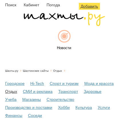
Поиск
Кабинет
Погода
Добавить
Новости
Шахты.ру
Шахтинские сайты
Отдых
Афиша
Городское
Hi-Tech
Спорт и туризм
Мода и красота
Отдых
СМИ и реклама
Транспорт
Здоровье
Учеба
Магазины
Строительство
Объявления
Производство и поставки
Хобби
Культура
Услуги
Финансы
Соседи