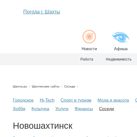
Погода г. Шахты
Новости
Афиша
Работа
Недвижимость
Шахты.ру
Шахтинские сайты
Соседи
Городское
Hi-Tech
Спорт и туризм
Мода и красота
Хобби
Культура
Услуги
Финансы
Соседи
Новошахтинск