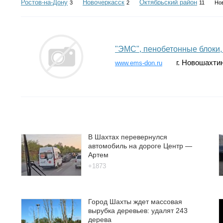
Ростов-на-Дону
Новочеркасск
Октябрьский район
3
2
11
Но
"ЭМС", пенобетонные блоки,
г. Новошахти
www.ems-don.ru
В Шахтах перевернулся
автомобиль на дороге Центр —
Артем
+1873
Город Шахты ждет массовая
вырубка деревьев: удалят 243
дерева