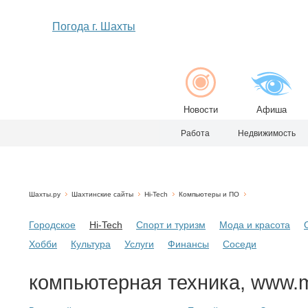
Погода г. Шахты
Новости
Афиша
Работа
Недвижимость
Шахты.ру
Шахтинские сайты
Hi-Tech
Компьютеры и ПО
Городское
Hi-Tech
Спорт и туризм
Мода и красота
Хобби
Культура
Услуги
Финансы
Соседи
компьютерная техника, www.m