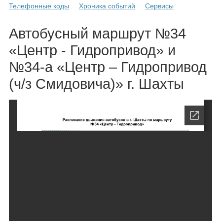
Каталог
Телефонные коды
Хроника событий
Сервисы
Автобусный маршрут №34
«Центр - Гидропривод» и
Инфо
№34-а «Центр – Гидропривод
(ч/з Смидовича)» г. Шахты
Гороскоп
Карты
Фотогалерея