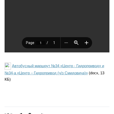
Автобусный маршрут №34 «Центр - Гидропривод» и
№34-а «Центр – Гидропривод (ч/з Смидовича)»
(docx, 13
КБ)