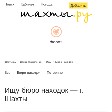
Поиск
Кабинет
Погода
Добавить
Новости
Шахты.ру
Доска объявлений
Ищу
Бюро находок
Афиша
Все
Бюро находок
Потеряно
Ищу
бюро находок
— г.
Объявления
Шахты