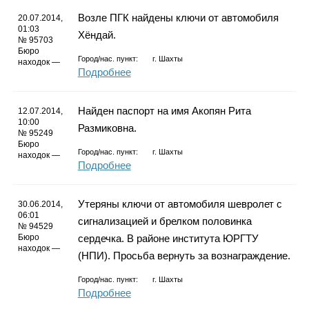
Каталог
Возле ПГК найдены ключи от автомобиля
20.07.2014,
01:03
Хёндай.
№ 95703
Бюро
Город/нас. пункт:
г.
Шахты
находок —
Инфо
Подробнее
Найден паспорт на имя Акопян Рита
12.07.2014,
10:00
Размиковна.
№ 95249
Гороскоп
Бюро
Город/нас. пункт:
г.
Шахты
находок —
Подробнее
Карты
Утеряны ключи от автомобиля шевролет с
30.06.2014,
06:01
сигнализацией и брелком половинка
№ 94529
Бюро
сердечка. В районе института ЮРГТУ
находок —
(НПИ). Просьба вернуть за вознаграждение.
Фотогалерея
Город/нас. пункт:
г.
Шахты
Подробнее