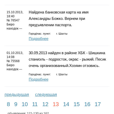
Найдена банковская карта на имя
15.10.2013,
18:40
Александры Божко. Вернем при
№ 76547
Бюро
предъявлении паспорта.
находок —
Город/нас. пункт:
г.
Шахты
Подробнее
30.09.2013 найден в районе ХБК - Шишкина
01.10.2013,
14:08
спаниэль - подросток, окрас - рыжий. Песик
№ 75568
Бюро
очень организованный.Хозяин отзовись.
находок —
Город/нас. пункт:
г.
Шахты
Подробнее
предыдущая
следующая
8
9
10
11
12
13
14
15
16
17
объявления: 121-130 из 162