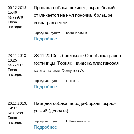
Каталог
Пропала собака, пекинес, окрас белый,
06.12.2013,
15:40
откликается на имя поночка, большое
№ 79970
Бюро
вознаграждение.
находок —
Инфо
Город/нас. пункт:
Каменоломни
Подробнее
28.11.2013г. в банкомате Сбербанка район
28.11.2013,
Гороскоп
10:25
гостиницы "Горняк" найдена пластиковая
№ 79407
Бюро
карта на имя Хомутов А.
находок —
Город/нас. пункт:
г.
Шахты
Подробнее
Карты
Найдена собака, порода-борзая, окрас-
26.11.2013,
19:37
рыжий (девочка).
№ 79289
Фотогалерея
Бюро
Город/нас. пункт:
П.Каменоломни
находок —
Подробнее