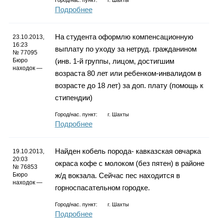
Город/нас. пункт:
г.
Шахты
Подробнее
На студента оформлю компенсационную
23.10.2013,
16:23
выплату по уходу за нетруд. гражданином
№ 77095
Бюро
(инв. 1-й группы, лицом, достигшим
находок —
возраста 80 лет или ребенком-инвалидом в
возрасте до 18 лет) за доп. плату (помощь к
стипендии)
Город/нас. пункт:
г.
Шахты
Подробнее
Найден кобель порода- кавказская овчарка
19.10.2013,
20:03
окраса кофе с молоком (без пятен) в районе
№ 76853
Бюро
ж/д вокзала. Сейчас пес находится в
находок —
горноспасательном городке.
Город/нас. пункт:
г.
Шахты
Подробнее