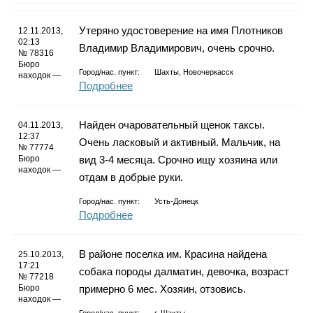
Утеряно удостоверение на имя Плотников
12.11.2013,
02:13
Владимир Владимирович, очень срочно.
№ 78316
Бюро
Город/нас. пункт:
Шахты, Новочеркасск
находок —
Подробнее
Найден очаровательный щенок таксы.
04.11.2013,
12:37
Очень ласковый и активный. Мальчик, на
№ 77774
Бюро
вид 3-4 месяца. Срочно ищу хозяина или
находок —
отдам в добрые руки.
Город/нас. пункт:
Усть-Донецк
Подробнее
В районе поселка им. Красина найдена
25.10.2013,
17:21
собака породы далматин, девочка, возраст
№ 77218
Бюро
примерно 6 мес. Хозяин, отзовись.
находок —