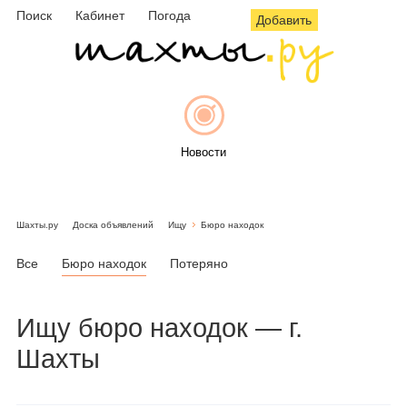
Поиск
Кабинет
Погода
Добавить
Новости
Шахты.ру
Доска объявлений
Ищу
Бюро находок
Афиша
Все
Бюро находок
Потеряно
Ищу
бюро находок
— г.
Объявления
Шахты