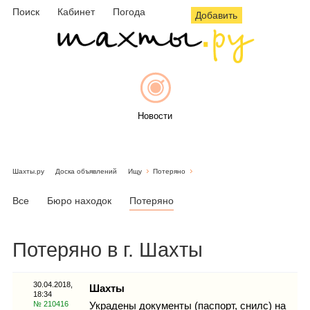
Поиск
Кабинет
Погода
Добавить
Новости
Шахты.ру
Доска объявлений
Ищу
Потеряно
Афиша
Все
Бюро находок
Потеряно
Потеряно в г. Шахты
Объявления
30.04.2018,
Шахты
18:34
№ 210416
Украдены документы (паспорт, снилс) на