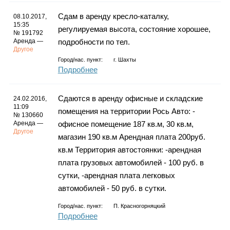
Каталог
Сдам в аренду кресло-каталку,
08.10.2017,
15:35
регулируемая высота, состояние хорошее,
№ 191792
Аренда —
подробности по тел.
Другое
Инфо
Город/нас. пункт:
г.
Шахты
Подробнее
Сдаются в аренду офисные и складские
24.02.2016,
Гороскоп
11:09
помещения на территории Рось Авто: -
№ 130660
Аренда —
офисное помещение 187 кв.м, 30 кв.м,
Другое
магазин 190 кв.м Арендная плата 200руб.
кв.м Территория автостоянки: -арендная
Карты
плата грузовых автомобилей - 100 руб. в
сутки, -арендная плата легковых
автомобилей - 50 руб. в сутки.
Фотогалерея
Город/нас. пункт:
П. Красногорняцкий
Подробнее