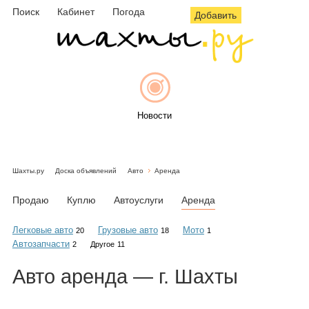
Поиск
Кабинет
Погода
Добавить
Новости
Шахты.ру
Доска объявлений
Авто
Аренда
Афиша
Продаю
Куплю
Автоуслуги
Аренда
Легковые авто
Грузовые авто
Мото
20
18
1
Автозапчасти
2
Другое
11
Объявления
Авто
аренда
— г. Шахты