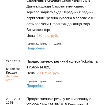
Спортивные сидения Спортивный руль
Датчики дождя Самозатемняющееся
зеркало заднего вида Передний и задний
парктроник *резина куплена в апреле 2016,
есть все чеки + гарантия до конца года.
Возможен торг.
Цена:
590 тыс. руб.
Город/нас. пункт:
г.
Шахты
Подробнее
Продаю зимнюю резину 4 колеса Yokohama
29.10.2016,
10:10
175/65R14 82Q
№ 159960
Продаю —
Цена:
7000 тыс. руб.
Легковые
авто
Город/нас. пункт:
г.
Шахты
Подробнее
Продаю зимнюю резину не шипованную
23.10.2016,
19:51
YOKOHAMA 195/55/16. В Комплекте 4