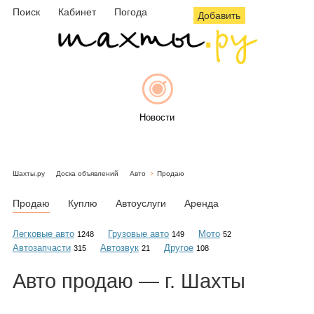
Поиск
Кабинет
Погода
Добавить
Новости
Шахты.ру
Доска объявлений
Авто
Продаю
Афиша
Продаю
Куплю
Автоуслуги
Аренда
Легковые авто
Грузовые авто
Мото
1248
149
52
Автозапчасти
Автозвук
Другое
315
21
108
Объявления
Авто
продаю
— г. Шахты