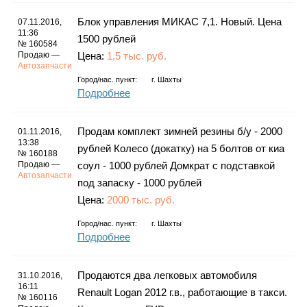
Каталог
Блок управления МИКАС 7,1. Новый. Цена
07.11.2016,
11:36
1500 рублей
№ 160584
Продаю —
Цена:
1,5 тыс. руб.
Автозапчасти
Инфо
Город/нас. пункт:
г.
Шахты
Подробнее
Продам комплект зимней резины б/у - 2000
01.11.2016,
Гороскоп
13:38
рублей Колесо (докатку) на 5 болтов от киа
№ 160188
Продаю —
соул - 1000 рублей Домкрат с подставкой
Автозапчасти
под запаску - 1000 рублей
Цена:
2000 тыс. руб.
Карты
Город/нас. пункт:
г.
Шахты
Подробнее
Фотогалерея
Продаются два легковых автомобиля
31.10.2016,
16:11
Renault Logan 2012 г.в., работающие в такси.
№ 160116