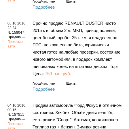
авто
Город/нас. пункт:
г.
Шахты
Подробнее
Срочно продаю RENAULT DUSTER чисто
08.10.2016,
23:24
2015 г. в. объем 2 л. МКП, привод полный,
№ 158047
Продаю —
цвет белый, пробег 25 т. км. я владелец по
Легковые
ПТС, не крашена не бита, юридически
авто
чистая готов на любые проверки, состояние
нового автомобиля, в подарок комплект
шипованых колес на штатных дисках. Торг.
Цена:
750 тыс. руб.
Город/нас. пункт:
г.
Шахты
Подробнее
Продам автомобиль Форд Фокус в отличном
04.10.2016,
00:15
состоянии. Хечбек. Объём двигателя 2л,
№ 157511
Продаю —
есть режим "Спорт". Автомат, кондиционер.
Легковые
Топливо газ + бензин. Зимняя резина
авто