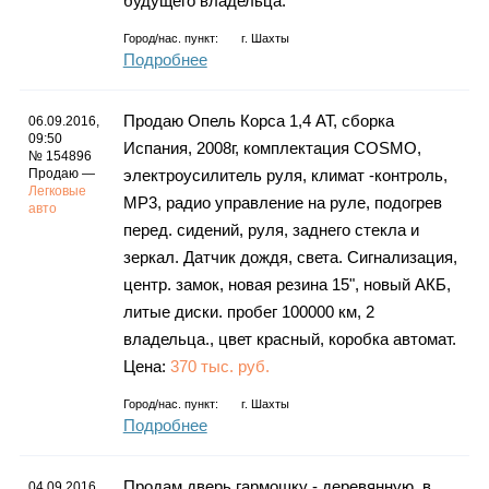
будущего владельца.
Город/нас. пункт:
г.
Шахты
Подробнее
Продаю Опель Корса 1,4 АТ, сборка
06.09.2016,
09:50
Испания, 2008г, комплектация COSMO,
№ 154896
Продаю —
электроусилитель руля, климат -контроль,
Легковые
МР3, радио управление на руле, подогрев
авто
перед. сидений, руля, заднего стекла и
зеркал. Датчик дождя, света. Сигнализация,
центр. замок, новая резина 15", новый АКБ,
литые диски. пробег 100000 км, 2
владельца., цвет красный, коробка автомат.
Цена:
370 тыс. руб.
Город/нас. пункт:
г.
Шахты
Подробнее
Продам дверь гармошку - деревянную, в
04.09.2016,