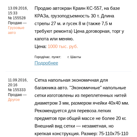
Продаю автокран Краян КС-557, на базе
13.09.2016,
15:33
КРАЗа, грузоподъемность 30 т. Длина
№ 155528
Продаю —
стрелы 27 м. и гусек 8 м (также 7,5 м
Грузовые
требуют ремонта) Цена договорная, торг у
авто
капота или меняю.
Цена:
1000 тыс. руб.
Город/нас. пункт:
г.
Шахты
Подробнее
Сетка напольная экономичная для
11.09.2016,
20:16
багажника авто. "Экономичные" напольные
№ 155333
Продаю —
сетки изготовлены из переплетенных нитей
Другое
диаметром 3 мм, размером ячейки 40х40 мм.
Рекомендуется для перевоза легких
предметов при общей массе не более 20 кг.
Внешний вид сетки — незаметная, но
крепкая конструкция. Размер: 75-110х75-110