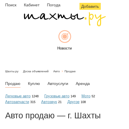
Поиск
Кабинет
Погода
Добавить
Новости
Шахты.ру
Доска объявлений
Авто
Продаю
Афиша
Продаю
Куплю
Автоуслуги
Аренда
Легковые авто
Грузовые авто
Мото
1248
149
52
Автозапчасти
Автозвук
Другое
315
21
108
Объявления
Авто
продаю
— г. Шахты