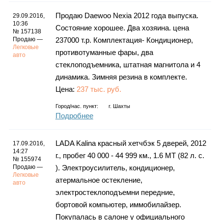
Каталог
Продаю Daewoo Nexia 2012 года выпуска.
29.09.2016,
10:36
Состояние хорошее. Два хозяина. цена
№ 157138
Продаю —
237000 т.р. Комплектация- Кондиционер,
Легковые
Инфо
противотуманные фары, два
авто
стеклоподъемника, штатная магнитола и 4
динамика. Зимняя резина в комплекте.
Цена:
237 тыс. руб.
Гороскоп
Город/нас. пункт:
г.
Шахты
Подробнее
LADA Kalina красный хетчбэк 5 дверей, 2012
17.09.2016,
Карты
14:27
г., пробег 40 000 - 44 999 км., 1.6 MT (82 л. с.
№ 155974
Продаю —
). Электроусилитель, кондиционер,
Легковые
атермальное остекление,
авто
Фотогалерея
электростеклоподъемни передние,
бортовой компьютер, иммобилайзер.
Покупалась в салоне у официального