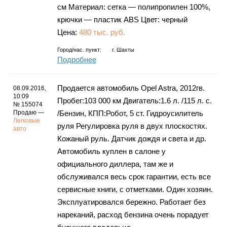
см Материал: сетка — полипропилен 100%,
крючки — пластик ABS Цвет: черный
Цена:
480 тыс. руб.
Город/нас. пункт:
г.
Шахты
Подробнее
Продается автомобиль Opel Astra, 2012гв.
08.09.2016,
10:09
Пробег:103 000 км Двигатель:1.6 л. /115 л. c.
№ 155074
Продаю —
/Бензин, КПП:Робот, 5 ст. Гидроусилитель
Легковые
руля Регулировка руля в двух плоскостях.
авто
Кожаный руль. Датчик дождя и света и др.
Автомобиль куплен в салоне у
официального диллера, там же и
обслуживался весь срок гарантии, есть все
сервисные книги, с отметками. Один хозяин.
Эксплуатировался бережно. Работает без
нареканий, расход бензина очень порадует