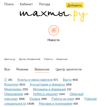
Поиск
Кабинет
Погода
Добавить
Новости
Шахты.ру
Доска объявлений
Работа
Вакансии
Афиша
Все
Резюме
Вакансии
Центр занятости
IT
Агенты и представители
Вахта
281
671
4932
Водители
Бухгалтерия и финансы
3515
2005
Объявления
Менеджеры
Медицина и фармация
2331
210
Образование
HoReCa общепит
Офисный
168
1544
персонал
Охрана
Работа на дому
Рабочие
3506
1850
809
специальности
Реклама и полиграфия
14186
428