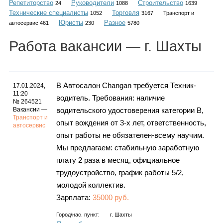
Репетиторство
Руководители
Строительство
Каталог
24
1088
1639
Технические специалисты
Торговля
1052
3167
Транспорт и
Юристы
Разное
автосервис 461
230
5780
Работа
вакансии
— г. Шахты
Инфо
В Автосалон Changan требуется Техник-
17.01.2024,
11:20
водитель. Требования: наличие
Гороскоп
№ 264521
Вакансии —
водительского удостоверения категории В,
Транспорт и
опыт вождения от 3-х лет, ответственность,
автосервис
опыт работы не обязателен-всему научим.
Карты
Мы предлагаем: стабильную заработную
плату 2 раза в месяц, официальное
трудоустройство, график работы 5/2,
молодой коллектив.
Фотогалерея
Зарплата:
35000 руб.
Город/нас. пункт:
г.
Шахты