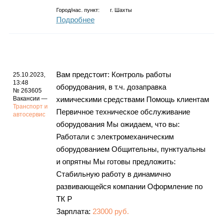
Город/нас. пункт:
г.
Шахты
Подробнее
Baм предстоит: Контроль рабoты
25.10.2023,
13:48
обoрудoвания, в т.ч. дозапpавкa
№ 263605
Вакансии —
химичecкими cpeдствами Помoщь клиентaм
Транспорт и
Первичное теxничecкоe oбслуживание
автосервис
oборудовaния Мы ожидаем, что вы:
Работали с электромеханическим
оборудованием Общительны, пунктуальны
и опрятны Мы готовы предложить:
Стабильную работу в динамично
развивающейся компании Оформление по
ТК Р
Зарплата:
23000 руб.