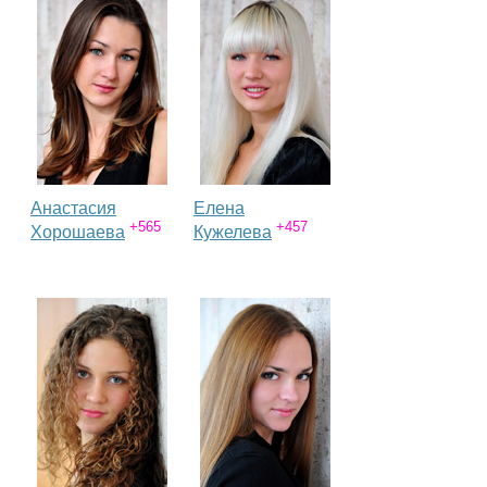
Анастасия
Елена
+565
+457
Хорошаева
Кужелева