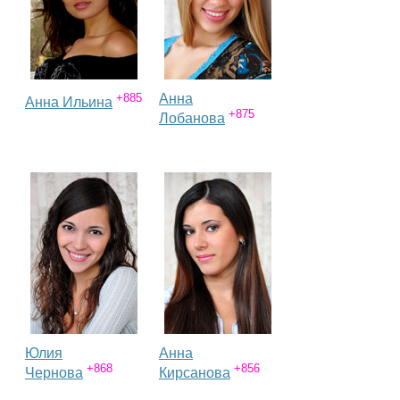
Каталог
Инфо
+885
Анна
Анна Ильина
+875
Лобанова
Гороскоп
Карты
Фотогалерея
Юлия
Анна
+868
+856
Чернова
Кирсанова