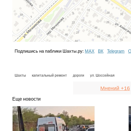
Подпишись на паблики Шахты.ру:
МАХ
ВК
Telegram
О
Шахты
капитальный ремонт
дороги
ул. Шоссейная
Мнений +16
Еще новости