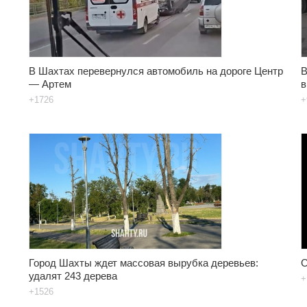
В Шахтах перевернулся автомобиль на дороге Центр
В
— Артем
в
+1726
+
Город Шахты ждет массовая вырубка деревьев:
С
удалят 243 дерева
+
+1526