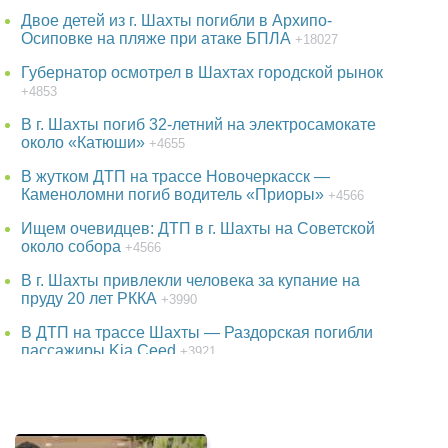
Двое детей из г. Шахты погибли в Архипо-
Осиповке на пляже при атаке БПЛА
+18027
Губернатор осмотрел в Шахтах городской рынок
+4853
В г. Шахты погиб 32-летний на электросамокате
около «Катюши»
+4655
В жутком ДТП на трассе Новочеркасск —
Каменоломни погиб водитель «Приоры»
+4566
Ищем очевидцев: ДТП в г. Шахты на Советской
около собора
+4566
В г. Шахты привлекли человека за купание на
пруду 20 лет РККА
+3990
В ДТП на трассе Шахты — Раздорская погибли
пассажиры Kia Ceed
+3921
38-летняя женщина пропала в Ростове-на-Дону
+3771
В парке г. Шахты появится огромный фонтан