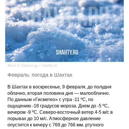
Каталог
Инфо
Гороскоп
Фото © Шахты.ру / shahty.ru
Февраль: погода в Шахтах
Карты
В Шахтах в воскресенье, 9 февраля, до полудня
облачно, вторая половина дня — малооблачно.
По данным «Гисметео» с утра -11 ºС, по
ощущению -18 градусов мороза. Днем до -5 ºС,
Фотогалерея
вечером -9 ºС. Северо-восточный ветер 4-5 м/с в
порывах до 10 м/с. Атмосферное давление
опустится к вечеру с 769 до 766 мм. ртутного