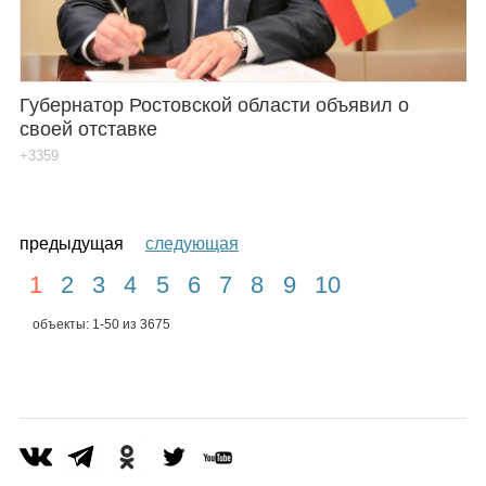
Губернатор Ростовской области объявил о
своей отставке
+3359
предыдущая
следующая
1
2
3
4
5
6
7
8
9
10
объекты: 1-50 из 3675