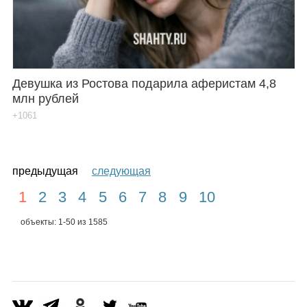
Девушка из Ростова подарила аферистам 4,8
млн рублей
+1061
предыдущая
следующая
1
2
3
4
5
6
7
8
9
10
объекты: 1-50 из 1585