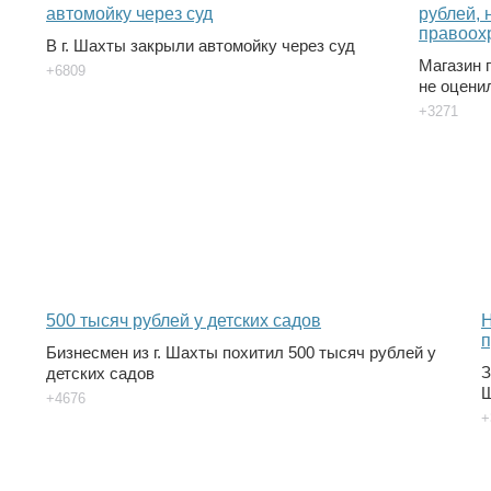
В г. Шахты закрыли автомойку через суд
Магазин 
+6809
не оцени
+3271
Бизнесмен из г. Шахты похитил 500 тысяч рублей у
З
детских садов
Ш
+4676
+