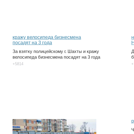
За взятку полицейскому г. Шахты и кражу
Д
велосипеда бизнесмена посадят на 3 года
б
+5814
+
Ч