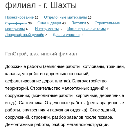
Каталог
филиал - г. Шахты
Проектирование
Отделочные материалы
15
15
Окна и двери
Потолки
Строительные
Стройфирмы
36
43
5
материалы
Инструменты
Инженерные системы
45
5
19
Инфо
Ландшафтный дизайн
Дача и участки
2
0
ГенСтрой, шахтинский филиал
Гороскоп
Дорожные работы (земляные работы, котлованы, траншеи,
канавы, устройство дорожных оснований,
асфальтирование дорог, плитка). Благоустройство
Карты
территорий. Строительство малоэтажных зданий и
сооружений; (монолитные работы, кирпичные, деревянные
и т.д.). Сантехника. Отделочные работы (реставрационные
работы, внутренняя и наружная отделка). Снос зданий,
Фотогалерея
сооружений, строений, разбор завалов после пожара.
Демонтажные работы, разбор металлоконструкций.