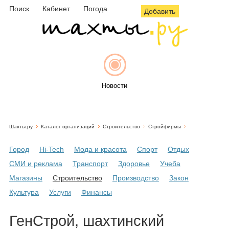
Поиск
Кабинет
Погода
Добавить
Новости
Шахты.ру
Каталог организаций
Строительство
Стройфирмы
Афиша
Город
Hi-Tech
Мода и красота
Спорт
Отдых
СМИ и реклама
Транспорт
Здоровье
Учеба
Магазины
Строительство
Производство
Закон
Объявления
Культура
Услуги
Финансы
ГенСтрой, шахтинский