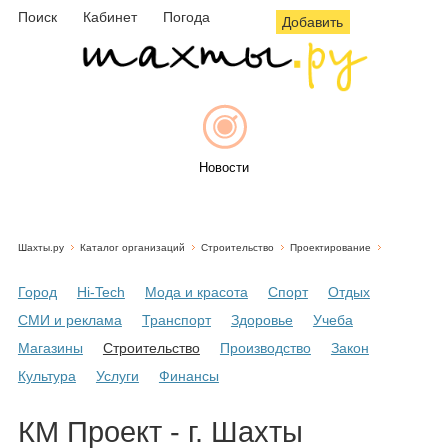
Поиск
Кабинет
Погода
Добавить
Новости
Шахты.ру
Каталог организаций
Строительство
Проектирование
Афиша
Город
Hi-Tech
Мода и красота
Спорт
Отдых
СМИ и реклама
Транспорт
Здоровье
Учеба
Магазины
Строительство
Производство
Закон
Объявления
Культура
Услуги
Финансы
КМ Проект - г. Шахты