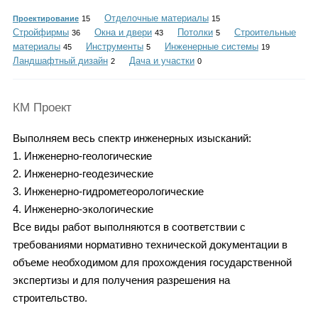
Каталог
Отделочные материалы
Проектирование
15
15
Стройфирмы
Окна и двери
Потолки
Строительные
36
43
5
материалы
Инструменты
Инженерные системы
45
5
19
Ландшафтный дизайн
Дача и участки
2
0
Инфо
КМ Проект
Выполняем весь спектр инженерных изысканий:
Гороскоп
1. Инженерно-геологические
2. Инженерно-геодезические
3. Инженерно-гидрометеорологические
Карты
4. Инженерно-экологические
Все виды работ выполняются в соответствии с
требованиями нормативно технической документации в
объеме необходимом для прохождения государственной
Фотогалерея
экспертизы и для получения разрешения на
строительство.