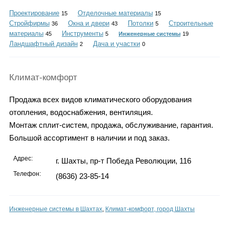
Каталог
Проектирование
Отделочные материалы
15
15
Стройфирмы
Окна и двери
Потолки
Строительные
36
43
5
материалы
Инструменты
45
5
Инженерные системы
19
Ландшафтный дизайн
Дача и участки
2
0
Инфо
Климат-комфорт
Продажа всех видов климатического оборудования
Гороскоп
отопления, водоснабжения, вентиляция.
Монтаж сплит-систем, продажа, обслуживание, гарантия.
Большой ассортимент в наличии и под заказ.
Карты
Адрес:
г. Шахты, пр-т Победа Революции, 116
Телефон:
(8636) 23-85-14
Фотогалерея
Инженерные системы в Шахтах
,
Климат-комфорт, город Шахты