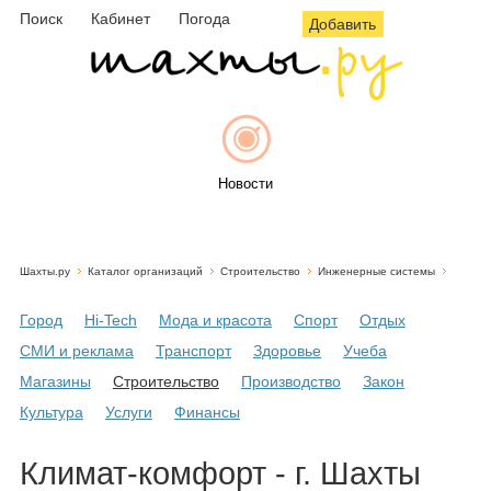
Поиск
Кабинет
Погода
Добавить
Новости
Шахты.ру
Каталог организаций
Строительство
Инженерные системы
Афиша
Город
Hi-Tech
Мода и красота
Спорт
Отдых
СМИ и реклама
Транспорт
Здоровье
Учеба
Магазины
Строительство
Производство
Закон
Объявления
Культура
Услуги
Финансы
Климат-комфорт - г. Шахты