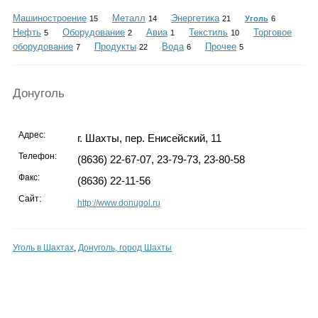
Каталог
Машиностроение
Металл
Энергетика
15
14
21
Уголь
6
Нефть
Оборудование
Авиа
Текстиль
Торговое
5
2
1
10
оборудование
Продукты
Вода
Прочее
7
22
6
5
Инфо
Донуголь
Адрес:
г. Шахты, пер. Енисейский, 11
Гороскоп
Телефон:
(8636) 22-67-07, 23-79-73, 23-80-58
Факс:
(8636) 22-11-56
Сайт:
http://www.donugol.ru
Карты
Уголь в Шахтах
,
Донуголь, город Шахты
Фотогалерея