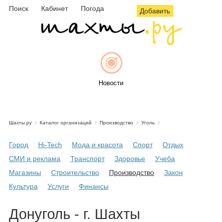
Поиск
Кабинет
Погода
Добавить
Новости
Шахты.ру
Каталог организаций
Производство
Уголь
Афиша
Город
Hi-Tech
Мода и красота
Спорт
Отдых
СМИ и реклама
Транспорт
Здоровье
Учеба
Магазины
Строительство
Производство
Закон
Объявления
Культура
Услуги
Финансы
Донуголь - г. Шахты