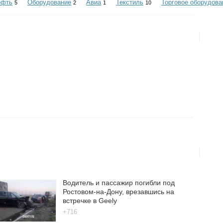
ефть
Оборудование
Авиа
Текстиль
Торговое оборудова
5
2
1
10
Водитель и пассажир погибли под
Ростовом-на-Дону, врезавшись на
встречке в Geely
+716