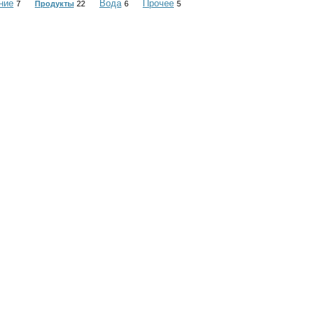
ние
Вода
Прочее
7
Продукты
22
6
5