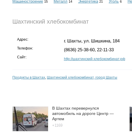
Машиностроение
Металл
Энергетика
Уголь
Н
15
14
21
6
Шахтинский хлебокомбинат
Адрес:
г. Шахты, ул. Шишкина, 184
Телефон:
(8636) 25-38-60, 22-11-33
Сайт:
http://шахтинский-хлебокомбинат.рф
Продукты в Шахтах
,
Шахтинский хлебокомбинат, город Шахты
В Шахтах перевернулся
автомобиль на дороге Центр —
Артем
+1169