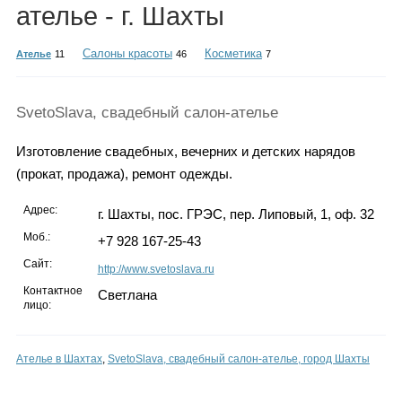
Каталог
ателье - г. Шахты
Салоны красоты
Косметика
Ателье
11
46
7
Инфо
SvetoSlava, свадебный салон-ателье
Изготовление свадебных, вечерних и детских нарядов
(прокат, продажа), ремонт одежды.
Гороскоп
Адрес:
г. Шахты, пос. ГРЭС, пер. Липовый, 1, оф. 32
Моб.:
+7 928 167-25-43
Карты
Сайт:
http://www.svetoslava.ru
Контактное
Светлана
лицо:
Фотогалерея
Ателье в Шахтах
,
SvetoSlava, свадебный салон-ателье, город Шахты