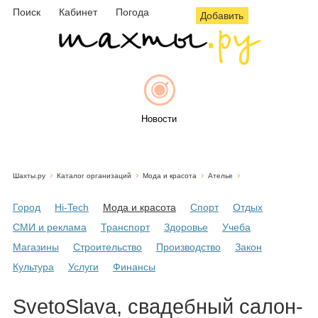
Поиск
Кабинет
Погода
Добавить
Новости
Шахты.ру
Каталог организаций
Мода и красота
Ателье
Афиша
Город
Hi-Tech
Мода и красота
Спорт
Отдых
СМИ и реклама
Транспорт
Здоровье
Учеба
Магазины
Строительство
Производство
Закон
Объявления
Культура
Услуги
Финансы
SvetoSlava, свадебный салон-