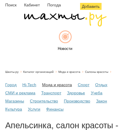
Поиск
Кабинет
Погода
Добавить
Новости
Шахты.ру
Каталог организаций
Мода и красота
Салоны красоты
Афиша
Город
Hi-Tech
Мода и красота
Спорт
Отдых
СМИ и реклама
Транспорт
Здоровье
Учеба
Магазины
Строительство
Производство
Закон
Объявления
Культура
Услуги
Финансы
Апельсинка, салон красоты -