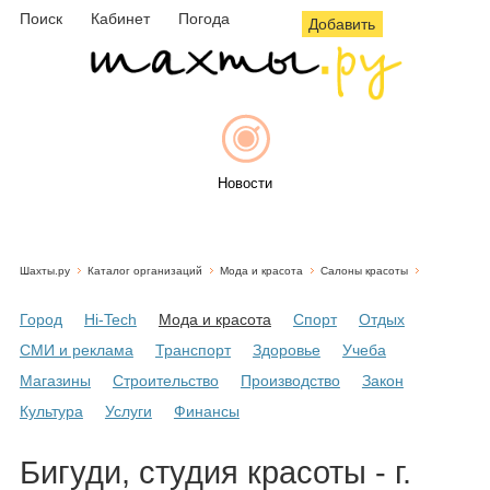
Поиск
Кабинет
Погода
Добавить
Новости
Шахты.ру
Каталог организаций
Мода и красота
Салоны красоты
Афиша
Город
Hi-Tech
Мода и красота
Спорт
Отдых
СМИ и реклама
Транспорт
Здоровье
Учеба
Магазины
Строительство
Производство
Закон
Объявления
Культура
Услуги
Финансы
Бигуди, студия красоты - г.