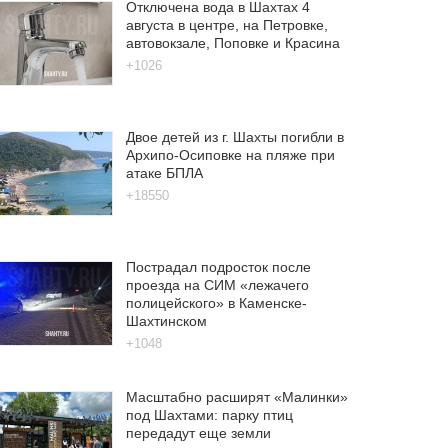
Отключена вода в Шахтах 4
августа в центре, на Петровке,
автовокзале, Поповке и Красина
+1026
Двое детей из г. Шахты погибли в
Архипо-Осиповке на пляже при
атаке БПЛА
+18550
Пострадал подросток после
проезда на СИМ «лежачего
полицейского» в Каменске-
Шахтинском
+1048
Масштабно расширят «Малинки»
под Шахтами: парку птиц
передадут еще земли