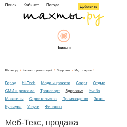
Поиск
Кабинет
Погода
Добавить
Новости
Шахты.ру
Каталог организаций
Здоровье
Мед. фирмы
Афиша
Город
Hi-Tech
Мода и красота
Спорт
Отдых
СМИ и реклама
Транспорт
Здоровье
Учеба
Магазины
Строительство
Производство
Закон
Объявления
Культура
Услуги
Финансы
Меб-Текс, продажа