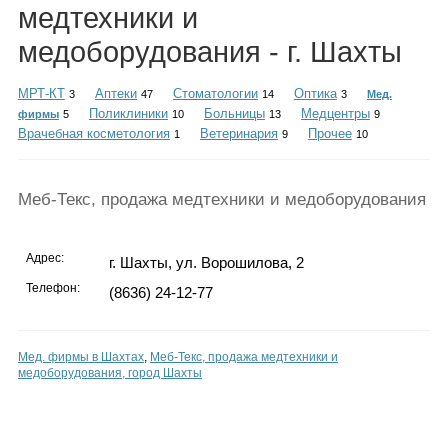
Каталог
медтехники и
медоборудования - г. Шахты
МРТ-КТ
Аптеки
Стоматологии
Оптика
3
47
14
3
Мед.
Инфо
Поликлиники
Больницы
Медцентры
фирмы
5
10
13
9
Врачебная косметология
Ветеринария
Прочее
1
9
10
Гороскоп
Меб-Текс, продажа медтехники и медоборудования
Адрес:
г. Шахты, ул. Ворошилова, 2
Телефон:
(8636) 24-12-77
Карты
Мед. фирмы в Шахтах
,
Меб-Текс, продажа медтехники и
медоборудования, город Шахты
Фотогалерея