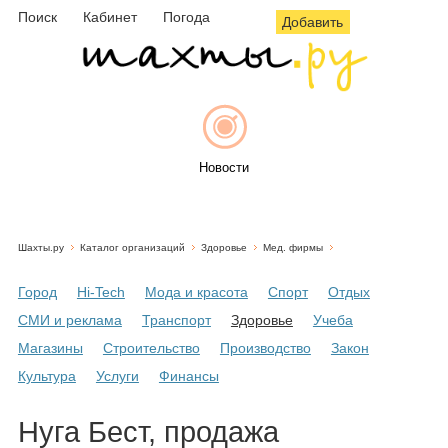
Поиск
Кабинет
Погода
Добавить
Новости
Шахты.ру
Каталог организаций
Здоровье
Мед. фирмы
Афиша
Город
Hi-Tech
Мода и красота
Спорт
Отдых
СМИ и реклама
Транспорт
Здоровье
Учеба
Магазины
Строительство
Производство
Закон
Объявления
Культура
Услуги
Финансы
Нуга Бест, продажа