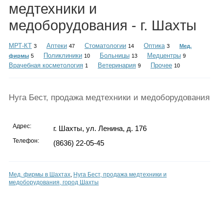
Каталог
медтехники и
медоборудования - г. Шахты
МРТ-КТ
Аптеки
Стоматологии
Оптика
3
47
14
3
Мед.
Инфо
Поликлиники
Больницы
Медцентры
фирмы
5
10
13
9
Врачебная косметология
Ветеринария
Прочее
1
9
10
Гороскоп
Нуга Бест, продажа медтехники и медоборудования
Адрес:
г. Шахты, ул. Ленина, д. 176
Телефон:
(8636) 22-05-45
Карты
Мед. фирмы в Шахтах
,
Нуга Бест, продажа медтехники и
медоборудования, город Шахты
Фотогалерея