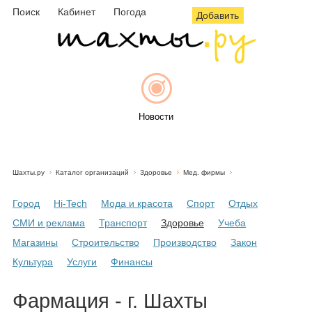
Поиск
Кабинет
Погода
Добавить
Новости
Шахты.ру
Каталог организаций
Здоровье
Мед. фирмы
Афиша
Город
Hi-Tech
Мода и красота
Спорт
Отдых
СМИ и реклама
Транспорт
Здоровье
Учеба
Магазины
Строительство
Производство
Закон
Объявления
Культура
Услуги
Финансы
Фармация - г. Шахты