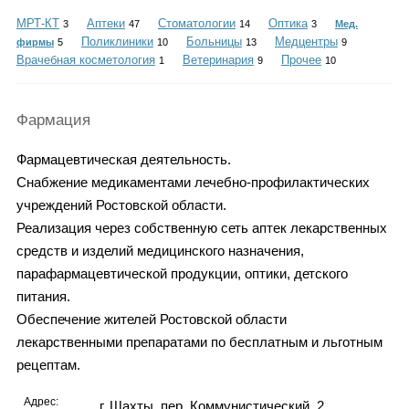
Каталог
МРТ-КТ
Аптеки
Стоматологии
Оптика
3
47
14
3
Мед.
Поликлиники
Больницы
Медцентры
фирмы
5
10
13
9
Врачебная косметология
Ветеринария
Прочее
1
9
10
Инфо
Фармация
Фармацевтическая деятельность.
Гороскоп
Снабжение медикаментами лечебно-профилактических
учреждений Ростовской области.
Реализация через собственную сеть аптек лекарственных
средств и изделий медицинского назначения,
Карты
парафармацевтической продукции, оптики, детского
питания.
Обеспечение жителей Ростовской области
лекарственными препаратами по бесплатным и льготным
Фотогалерея
рецептам.
Адрес:
г. Шахты, пер. Коммунистический, 2