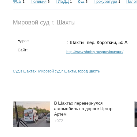
ФСБ
Полиция
ГИБДД
Прокуратура
Налог
1
6
1
Суд
3
1
Мировой суд г. Шахты
Адрес:
г. Шахты, пер. Короткий, 50 А
Сайт:
http://www.shahty.ru/spravka/court/
Суд в Шахтах
,
Мировой суд г. Шахты, город Шахты
В Шахтах перевернулся
автомобиль на дороге Центр —
Артем
+972