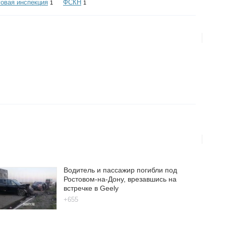
овая инспекция
ФСКН
1
1
Водитель и пассажир погибли под
Ростовом-на-Дону, врезавшись на
встречке в Geely
+655