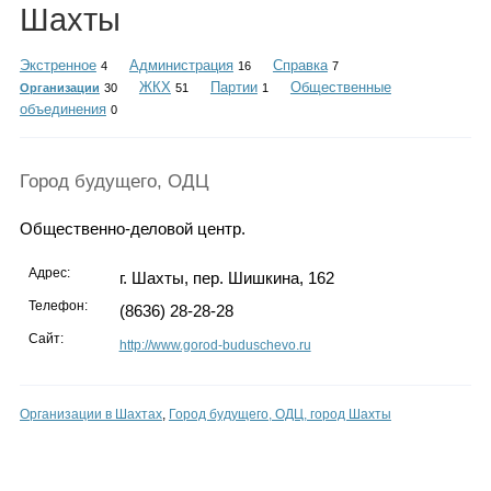
Каталог
Шахты
Экстренное
Администрация
Справка
4
16
7
ЖКХ
Партии
Общественные
Организации
30
51
1
объединения
0
Инфо
Город будущего, ОДЦ
Гороскоп
Общественно-деловой центр.
Адрес:
г. Шахты, пер. Шишкина, 162
Телефон:
(8636) 28-28-28
Карты
Сайт:
http://www.gorod-buduschevo.ru
Организации в Шахтах
,
Город будущего, ОДЦ, город Шахты
Фотогалерея