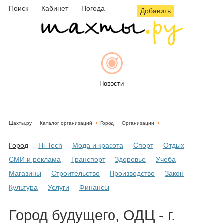
Поиск
Кабинет
Погода
Добавить
Новости
Шахты.ру
Каталог организаций
Город
Организации
Афиша
Город
Hi-Tech
Мода и красота
Спорт
Отдых
СМИ и реклама
Транспорт
Здоровье
Учеба
Магазины
Строительство
Производство
Закон
Объявления
Культура
Услуги
Финансы
Город будущего, ОДЦ - г.