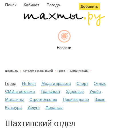
Поиск
Кабинет
Погода
Добавить
Новости
Шахты.ру
Каталог организаций
Город
Организации
Афиша
Город
Hi-Tech
Мода и красота
Спорт
Отдых
СМИ и реклама
Транспорт
Здоровье
Учеба
Магазины
Строительство
Производство
Закон
Объявления
Культура
Услуги
Финансы
Шахтинский отдел