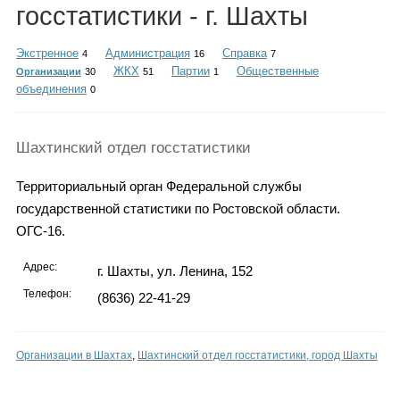
Каталог
госстатистики - г. Шахты
Экстренное
Администрация
Справка
4
16
7
ЖКХ
Партии
Общественные
Организации
30
51
1
объединения
0
Инфо
Шахтинский отдел госстатистики
Гороскоп
Территориальный орган Федеральной службы
государственной статистики по Ростовской области.
ОГС-16.
Карты
Адрес:
г. Шахты, ул. Ленина, 152
Телефон:
(8636) 22-41-29
Фотогалерея
Организации в Шахтах
,
Шахтинский отдел госстатистики, город Шахты