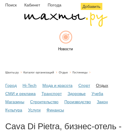
Поиск
Кабинет
Погода
Добавить
Новости
Шахты.ру
Каталог организаций
Отдых
Гостиницы
Афиша
Город
Hi-Tech
Мода и красота
Спорт
Отдых
СМИ и реклама
Транспорт
Здоровье
Учеба
Магазины
Строительство
Производство
Закон
Объявления
Культура
Услуги
Финансы
Cava Di Pietra, бизнес-отель -