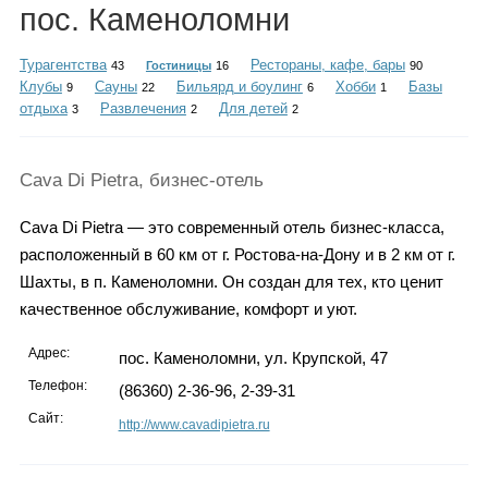
Каталог
пос. Каменоломни
Турагентства
Рестораны, кафе, бары
43
Гостиницы
16
90
Клубы
Сауны
Бильярд и боулинг
Хобби
Базы
9
22
6
1
отдыха
Развлечения
Для детей
3
2
2
Инфо
Cava Di Pietra, бизнес-отель
Гороскоп
Cava Di Pietra — это современный отель бизнес-класса,
расположенный в 60 км от г. Ростова-на-Дону и в 2 км от г.
Шахты, в п. Каменоломни. Он создан для тех, кто ценит
качественное обслуживание, комфорт и уют.
Карты
Адрес:
пос. Каменоломни, ул. Крупской, 47
Телефон:
(86360) 2-36-96, 2-39-31
Сайт:
Фотогалерея
http://www.cavadipietra.ru